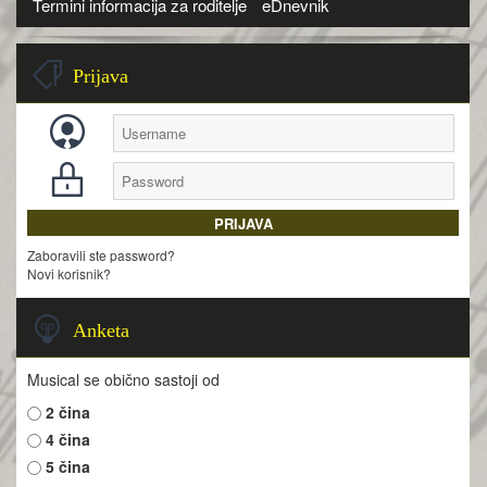
Termini informacija za roditelje
eDnevnik
Prijava
Zaboravili ste password?
Novi korisnik?
Anketa
Musical se obično sastoji od
2 čina
4 čina
5 čina