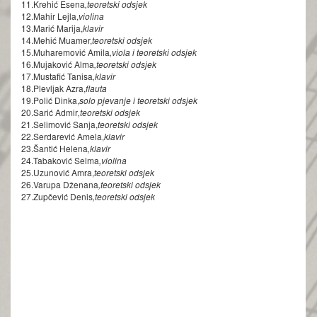
11.Krehić Esena
,teoretski odsjek
12.Mahir Lejla,
violina
13.Marić Marija,
klavir
14.Mehić Muamer,
teoretski odsjek
15.Muharemović Amila
,viola i teoretski odsjek
16.Mujaković Alma
,teoretski odsjek
17.Mustafić Tanisa
,klavir
18.Plevljak Azra,
flauta
19.Polić Dinka,
solo pjevanje i teoretski odsjek
20.Sarić Admir
,teoretski odsjek
21.Selimović Sanja,
teoretski odsjek
22.Serdarević Amela,
klavir
23.Šantić Helena
,klavir
24.Tabaković Selma
,violina
25.Uzunović Amra,
teoretski odsjek
26.Varupa Dženana
,teoretski odsjek
27.Zupčević Denis
,teoretski odsjek