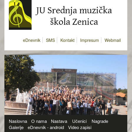
eDnevnik
SMS
Kontakt
Impresum
Webmail
Naslovna
O nama
Nastava
Učenici
Nagrade
Galerije
eDnevnik - android
Video zapisi