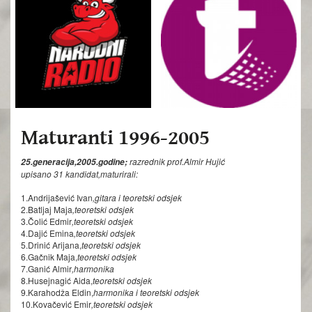
Maturanti 1996-2005
razrednik prof.Almir Hujić
25.generacija,2005.godine;
upisano 31 kandidat,maturirali:
1.Andrijašević Ivan
,gitara i teoretski odsjek
2.Batljaj Maja
,teoretski odsjek
3.Čolić Edmir
,teoretski odsjek
4.Dajić Emina
,teoretski odsjek
5.Drinić Arijana,
teoretski odsjek
6.Gačnik Maja,
teoretski odsjek
7.Ganić Almir
,harmonika
8.Husejnagić Aida,
teoretski odsjek
9.Karahodža Eldin,
harmonika i teoretski odsjek
10.Kovačević Emir
,teoretski odsjek