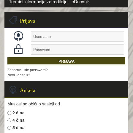
Termini informacija za roditelje
eDnevnik
Prijava
Zaboravili ste password?
Novi korisnik?
Anketa
Musical se obično sastoji od
2 čina
4 čina
5 čina