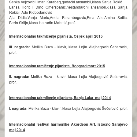
Senka Vejzović i Iman Karabeg,gudački ansambli,klasa Sanja Rokić
Larisa Horić i Dino Omerspahić,nestandardni ansambli,klasa Sanja
Rokić i Ado Klobodanović
Ajla Didic,Vanja Maric,Anela Pasanbegovic,Ema Alic,Amina Softic,
Berin Skiljo,klasa Hajrudin Mahmić,prof.
Internacionalno takmičenje pijanista, Osijek april 2015
III. nagrada:
Melika Buza - klavir, klasa Lejla Alajbegović Šećerović,
prof.
Internacionalno tamičenje pijanista, Beograd mart 2015
II. nagrada:
Melika Buza - klavir, klasa Lejla Alajbegović Šećerović,
prof.
Internacionalno takmičenje pijanista, Banja Luka maj 2014
I. nagrada:
Melika Buza - klavir, klasa Lejla Alajbegović Šećerović, prof.
Internacionalni festival harmonike Akordeon Art, Istočno Sarajevo
maj 2014