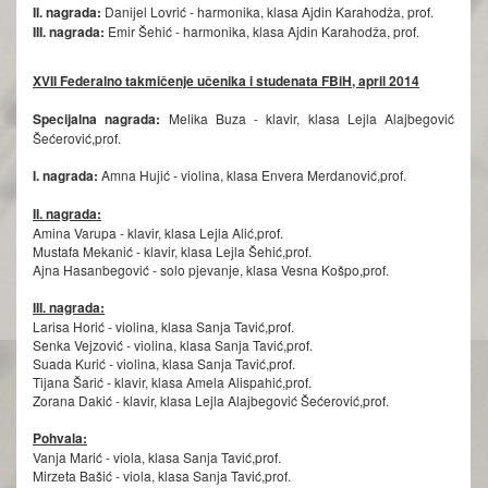
II. nagrada:
Danijel Lovrić - harmonika, klasa Ajdin Karahodža, prof.
III. nagrada:
Emir Šehić - harmonika, klasa Ajdin Karahodža, prof.
XVII Federalno takmičenje učenika i studenata FBiH, april 2014
Specijalna nagrada:
Melika Buza - klavir, klasa Lejla Alajbegović
Šećerović,prof.
I. nagrada:
Amna Hujić - violina, klasa Envera Merdanović,prof.
II. nagrada:
Amina Varupa - klavir, klasa Lejla Alić,prof.
Mustafa Mekanić - klavir, klasa Lejla Šehić,prof.
Ajna Hasanbegović - solo pjevanje, klasa Vesna Košpo,prof.
III. nagrada:
Larisa Horić - violina, klasa Sanja Tavić,prof.
Senka Vejzović - violina, klasa Sanja Tavić,prof.
Suada Kurić - violina, klasa Sanja Tavić,prof.
Tijana Šarić - klavir, klasa Amela Alispahić,prof.
Zorana Dakić - klavir, klasa Lejla Alajbegović Šećerović,prof.
Pohvala:
Vanja Marić - viola, klasa Sanja Tavić,prof.
Mirzeta Bašić - viola, klasa Sanja Tavić,prof.