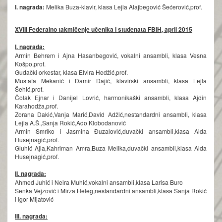
I. nagrada:
Melika Buza-klavir, klasa Lejla Alajbegović Šećerović,prof.
XVIII Federalno takmičenje učenika i studenata FBiH, april 2015
I. nagrada:
Armin Behrem i Ajna Hasanbegović, vokalni ansambli, klasa Vesna
Košpo,prof.
Gudački orkestar, klasa Elvira Hedžić,prof.
Mustafa Mekanić i Damir Dajić, klavirski ansambli, klasa Lejla
Šehić,prof.
Čolak Ejnar i Danijel Lovrić, harmonikaški ansambli, klasa Ajdin
Karahodža,prof.
Zorana Dakić,Vanja Marić,David Adžić,nestandardni ansambli, klasa
Lejla A.Š.,Sanja Rokić,Ado Klobodanović
Armin Smriko i Jasmina Đuzalović,duvački ansambli,klasa Aida
Husejnagić,prof.
Gluhić Ajla,Kahriman Amra,Buza Melika,duvački ansambli,klasa Aida
Husejnagić,prof.
II. nagrada:
Ahmed Juhić i Neira Muhić,vokalni ansambli,klasa Larisa Buro
Senka Vejzović i Mirza Heleg,nestandardni ansambli,klasa Sanja Rokić
i Igor Mijatović
III. nagrada: