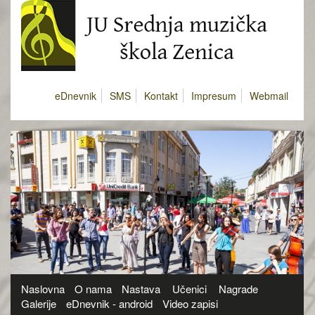
eDnevnik
SMS
Kontakt
Impresum
Webmail
Naslovna
O nama
Nastava
Učenici
Nagrade
Galerije
eDnevnik - android
Video zapisi