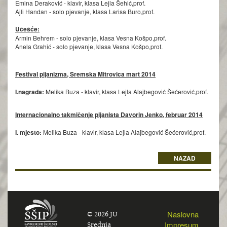
Emina Deraković - klavir, klasa Lejla Šehić,prof.
Ajli Handan - solo pjevanje, klasa Larisa Buro,prof.
Učešće:
Armin Behrem - solo pjevanje, klasa Vesna Košpo,prof.
Anela Grahić - solo pjevanje, klasa Vesna Košpo,prof.
Festival pijanizma, Sremska Mitrovica mart 2014
I.nagrada:
Melika Buza - klavir, klasa Lejla Alajbegović Šećerović,prof.
Internacionalno takmičenje pijanista Davorin Jenko, februar 2014
I. mjesto:
Melika Buza - klavir, klasa Lejla Alajbegović Šećerović,prof.
NAZAD
© 2026 JU
Naslovna
Srednja
Impresum