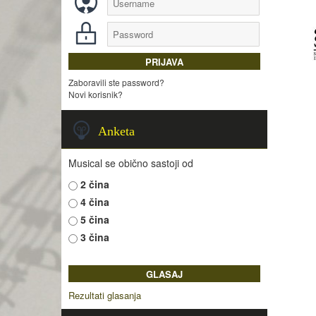
Zaboravili ste password?
Novi korisnik?
Anketa
Musical se obično sastoji od
2 čina
4 čina
5 čina
3 čina
Rezultati glasanja