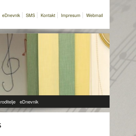
eDnevnik
SMS
Kontakt
Impresum
Webmail
roditelje
eDnevnik
S