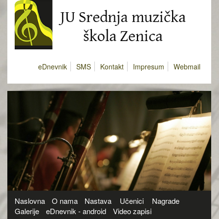
eDnevnik
SMS
Kontakt
Impresum
Webmail
Naslovna
O nama
Nastava
Učenici
Nagrade
Galerije
eDnevnik - android
Video zapisi