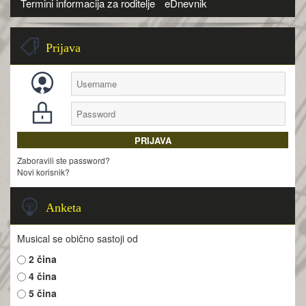
Termini informacija za roditelje
eDnevnik
Prijava
Zaboravili ste password?
Novi korisnik?
Anketa
Musical se obično sastoji od
2 čina
4 čina
5 čina