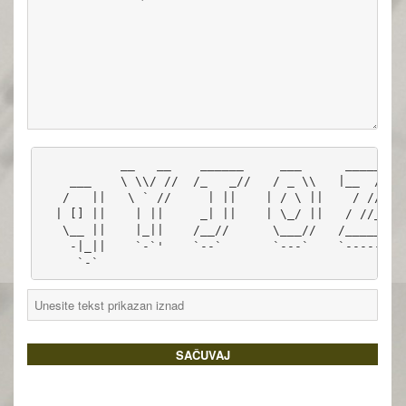
           __   __    ______     ___      _____   

    ___    \ \\/ //  /_   _//   / _ \\   |__  //  

   /   ||   \ ` //     | ||    | / \ ||    / //   

  | [] ||    | ||     _| ||    | \_/ ||   / //__  

   \__ ||    |_||    /__//      \___//   /_____|| 

    -|_||    `-`'    `--`       `---`    `-----`  
