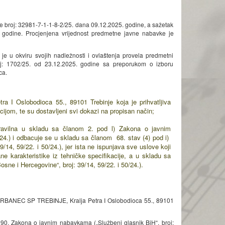
e broj: 32981-7-1-1-8-2/25. dana 09.12.2025. godine, a sažetak
 godine. Procjenjena vrijednost predmetne javne nabavke je
e u okviru svojih nadležnosti i ovlaštenja provela predmetni
oj: 1702/25. od 23.12.2025. godine sa preporukom o izboru
ca.
slobodioca 55., 89101 Trebinje koja je prihvatljiva
jom, te su dostavljeni svi dokazi na propisan način;
avilna u skladu sa članom 2. pod l) Zakona o javnim
24.) i odbacuje se u skladu sa članom 68. stav (4) pod i)
4, 59/22. i 50/24.), jer ista ne ispunjava sve uslove koji
 karakteristike iz tehničke specifikacije, a u skladu sa
ne i Hercegovine“, broj: 39/14, 59/22. i 50/24.).
VRBANEC SP TREBINJE, Kralja Petra I Oslobodioca 55., 89101
na 90. Zakona o javnim nabavkama („Službeni glasnik BiH“, broj: