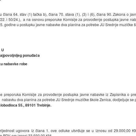
 člana 64. stav (1) tačka b), člana 70. stava (1), (3) i (6), člana 90. Zakona o 
/22. i 50/24.), a na osnovu preporuke Komisije za provođenje postupka javne nab
5. godine u postupku javne nabavke dva pianina za potrebe JU Srednje muzičke š
K U
ajpovolјnijeg
ponuđača
ku nabavke robe
se preporuka Komisije za provođenje postupka javne nabavke iz Zapisnika o pre
 nabavku dva pianina za potrebe JU Srednje muzičke škole Zenica, dodjeljuje s
slobodioca 55., 89101 Trebinje.
ijednost ugovora iz člana 1. ove odluke utvrđuje se u iznosu od 29.000,00 K
m PDV-om iznosi 33.930,00 KM.