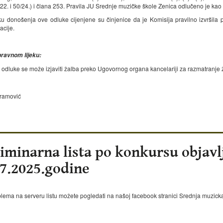
22. i 50/24.) i člana 253. Pravila JU Srednje muzičke škole Zenica odlučeno je kao 
u donošenja ove odluke cijenjene su činjenice da je Komisija pravilno izvršila p
cije.
ravnom lijeku:
 odluke se može izjaviti žalba preko Ugovornog organa kancelariji za razmatranje ža
ramović
iminarna lista po konkursu objavl
07.2025.godine
lema na serveru listu možete pogledati na našoj facebook stranici Srednja muzicka