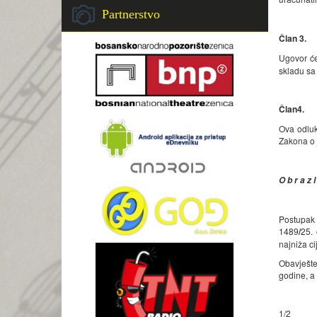
Partnerstvo
Član 3.
Ugovor će
skladu sa
Član
4
.
Ova odluk
Zakona o
O b r a z l
Postupak 
1489
/
25.
najniža c
Obavješte
godine, a
1/2