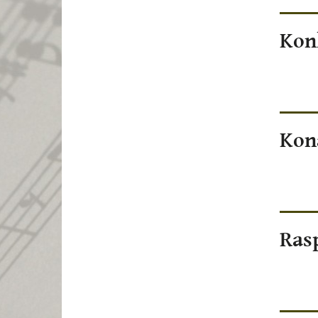
Kon
Kon
Ras