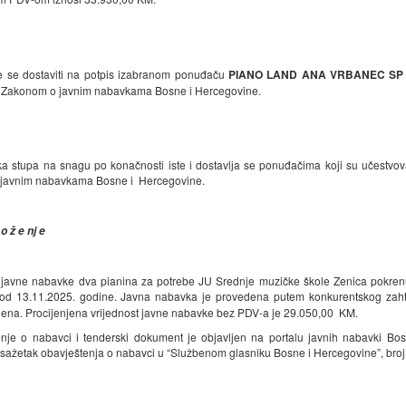
 se dostaviti na potpis izabranom ponuđaču
PIANO LAND ANA VRBANEC SP
 Zakonom o javnim nabavkama Bosne i Hercegovine.
a stupa na snagu po konačnosti iste i dostavlјa se ponuđačima koji su učestvov
 javnim nabavkama Bosne i Hercegovine.
 o ž e nj e
javne nabavke dva pianina za potrebe JU Srednje muzičke škole Zenica pokren
 od 13.11.2025. godine. Javna nabavka je provedena putem konkurentskog zahtje
ijena. Procijenjena vrijednost javne nabavke bez PDV-a je 29.050,00 KM.
nje o nabavci i tenderski dokument je objavljen na portalu javnih nabavki Bo
 sažetak obavještenja o nabavci u “Službenom glasniku Bosne i Hercegovine”, broj