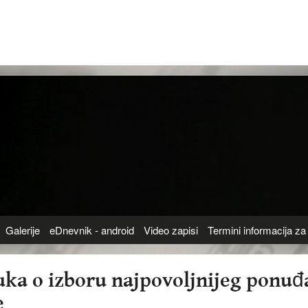
Galerije
eDnevnik - android
Video zapisi
Termini informacija za 
uka o izboru najpovoljnijeg ponu
e