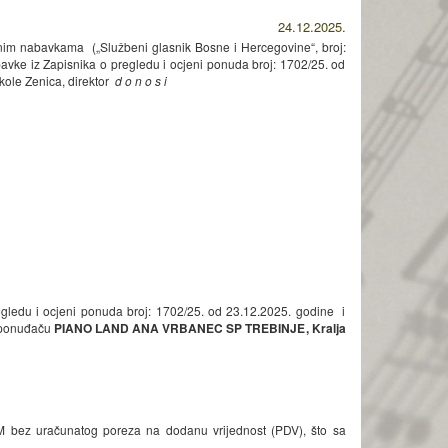
24.12.2025.
javnim nabavkama („Službeni glasnik Bosne i Hercegovine“, broj:
avke iz Zapisnika o pregledu i ocjeni ponuda broj: 1702/25. od
kole Zenica, direktor
d o n o s i
gledu i ocjeni ponuda broj: 1702/25. od 23.12.2025. godine i
e ponuđaču
PIANO LAND ANA VRBANEC SP TREBINJE
, Kralja
M bez uračunatog poreza na dodanu vrijednost (PDV), što sa