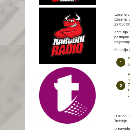
Izmjene o
izmjena 
29.050,00
Komisija 
postupak
najpovolj
Komisija 
P
o
P
n
Z
s
č
U skladu 
Trebinje.
Iz navede