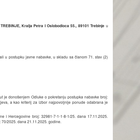
 TREBINJE
, Kralja Petra I Oslobodioca 55., 89101 Trebinje
u
ali u postupku javne nabavke, u skladu sa članom 71. stav (2)
ut je donošenjem Odluke o pokretanju postupka nabavke broj:
va, a kao kriterij za izbor najpovoljnije ponude odabrana je
sne i Hercegovine broj: 32981-7-1-1-8-1/25. dana 17.11.2025.
: 70/2025. dana 21.11.2025. godine.