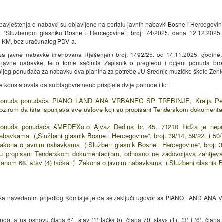
bavještenja o nabavci su objavljene na portalu javnih nabavki Bosne i Hercegovin
u “Službenom glasniku Bosne i Hercegovine”, broj: 74/2025. dana 12.12.2025.
 KM, bez uračunatog PDV-a.
za javne nabavke imenovana Rješenjem broj: 1492/25. od 14.11.2025. godine, j
 javne nabavke, te o tome sačinila Zapisnik o pregledu i ocjeni ponuda br
nijeg ponuđača za nabavku dva pianina za potrebe JU Srednje muzičke škole Zeni
je konstatovala da su blagovremeno prispjele dvije ponude i to:
onuda ponuđača PIANO LAND ANA VRBANEC SP TREBINJE, Kralja Petra I O
bzirom da ista ispunjava sve uslove koji su propisani Tenderskom dokumentaci
onuda ponuđača AMEDEXo.o Ajvaz Dedina br. 45. 71210 Ilidža je nepr
abavkama („Službeni glasnik Bosne i Hercegovine“, broj: 39/14, 59/22. i 50/
akona o javnim nabavkama („Službeni glasnik Bosne i Hercegovine“, broj: 39/1
u propisani Tenderskom dokumentacijom, odnosno ne zadovoljava zahtjevane
lanom 68. stav (4) tačka i) Zakona o javnim nabavkama („Službeni glasnik Bos
sa navedenim prijedlog Komisije je da se zaključi ugovor sa PIANO LAND ANA 
nog, a na osnovu člana 64. stav (1) tačka b), člana 70. stava (1), (3) i (6), čla