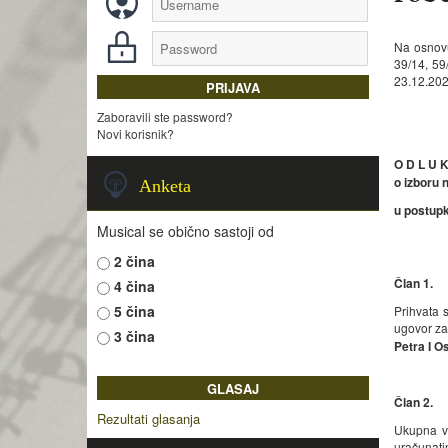
Na osnovu
39/14, 59
23.12.202
Zaboravili ste password?
Novi korisnik?
O D L U 
o izboru
n
Anketa
u postup
Musical se obično sastoji od
2 čina
Član 1.
4 čina
5 čina
Prihvata 
ugovor za
3 čina
Petra I O
Član 2.
Rezultati glasanja
Ukupna vr
uračunati