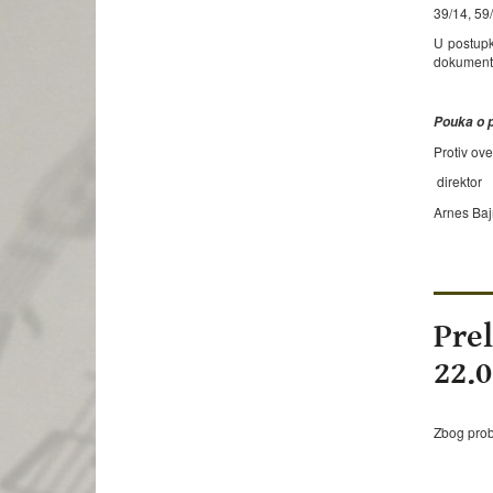
39/14, 59/
U postupk
dokumenta
Pouka o p
Protiv ove
direktor
Arnes Baj
Prel
22.
Zbog prob