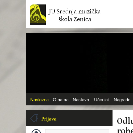
Naslovna
O nama
Nastava
Učenici
Nagrade
Odl
Prijava
rob