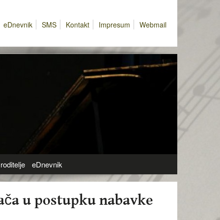
eDnevnik
SMS
Kontakt
Impresum
Webmail
roditelje
eDnevnik
đača u postupku nabavke