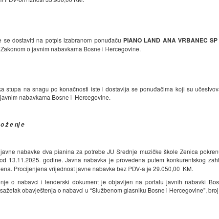
 se dostaviti na potpis izabranom ponuđaču
PIANO LAND ANA VRBANEC SP
 Zakonom o javnim nabavkama Bosne i Hercegovine.
a stupa na snagu po konačnosti iste i dostavlјa se ponuđačima koji su učestvov
 javnim nabavkama Bosne i Hercegovine.
 o ž e nj e
javne nabavke dva pianina za potrebe JU Srednje muzičke škole Zenica pokren
 od 13.11.2025. godine. Javna nabavka je provedena putem konkurentskog zahtje
ijena. Procijenjena vrijednost javne nabavke bez PDV-a je 29.050,00 KM.
nje o nabavci i tenderski dokument je objavljen na portalu javnih nabavki Bo
 sažetak obavještenja o nabavci u “Službenom glasniku Bosne i Hercegovine”, broj