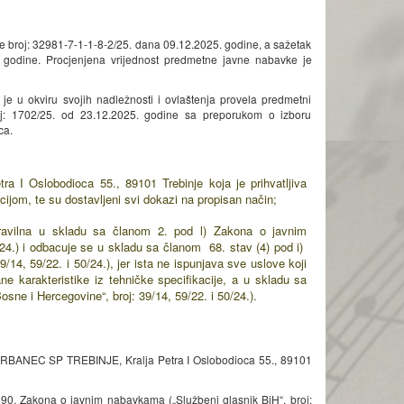
e broj: 32981-7-1-1-8-2/25. dana 09.12.2025. godine, a sažetak
 godine. Procjenjena vrijednost predmetne javne nabavke je
e u okviru svojih nadležnosti i ovlaštenja provela predmetni
oj: 1702/25. od 23.12.2025. godine sa preporukom o izboru
ca.
slobodioca 55., 89101 Trebinje koja je prihvatljiva
jom, te su dostavljeni svi dokazi na propisan način;
avilna u skladu sa članom 2. pod l) Zakona o javnim
24.) i odbacuje se u skladu sa članom 68. stav (4) pod i)
4, 59/22. i 50/24.), jer ista ne ispunjava sve uslove koji
 karakteristike iz tehničke specifikacije, a u skladu sa
ne i Hercegovine“, broj: 39/14, 59/22. i 50/24.).
VRBANEC SP TREBINJE, Kralja Petra I Oslobodioca 55., 89101
na 90. Zakona o javnim nabavkama („Službeni glasnik BiH“, broj: