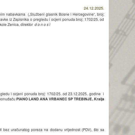
24.12.2025.
javnim nabavkama („Službeni glasnik Bosne i Hercegovine“, broj:
avke iz Zapisnika o pregledu i ocjeni ponuda broj: 1702/25. od
kole Zenica, direktor
d o n o s i
gledu i ocjeni ponuda broj: 1702/25. od 23.12.2025. godine i
e ponuđaču
PIANO LAND ANA VRBANEC SP TREBINJE
, Kralja
M bez uračunatog poreza na dodanu vrijednost (PDV), što sa