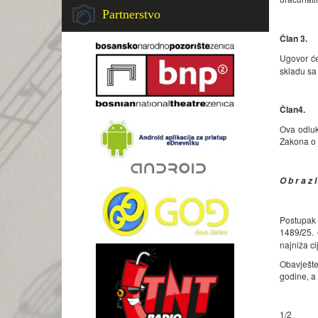
Partnerstvo
Član 3.
Ugovor će
skladu sa
Član
4
.
Ova odluk
Zakona o
O b r a z l
Postupak 
1489
/
25.
najniža c
Obavješte
godine, a
1/2