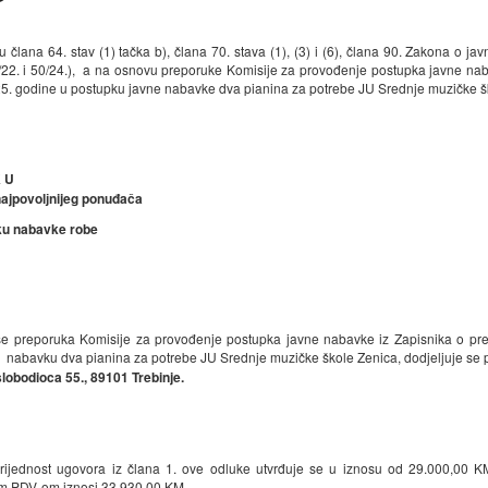
 člana 64. stav (1) tačka b), člana 70. stava (1), (3) i (6), člana 90. Zakona o 
/22. i 50/24.), a na osnovu preporuke Komisije za provođenje postupka javne nab
5. godine u postupku javne nabavke dva pianina za potrebe JU Srednje muzičke š
K U
ajpovolјnijeg
ponuđača
ku nabavke robe
se preporuka Komisije za provođenje postupka javne nabavke iz Zapisnika o pre
 nabavku dva pianina za potrebe JU Srednje muzičke škole Zenica, dodjeljuje s
slobodioca 55., 89101 Trebinje.
ijednost ugovora iz člana 1. ove odluke utvrđuje se u iznosu od 29.000,00 K
m PDV-om iznosi 33.930,00 KM.