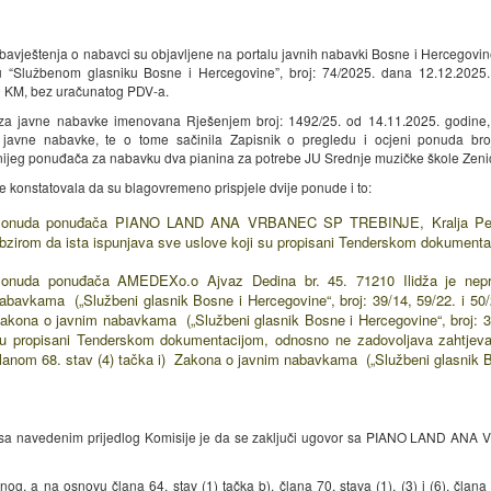
bavještenja o nabavci su objavljene na portalu javnih nabavki Bosne i Hercegovin
u “Službenom glasniku Bosne i Hercegovine”, broj: 74/2025. dana 12.12.2025.
 KM, bez uračunatog PDV-a.
za javne nabavke imenovana Rješenjem broj: 1492/25. od 14.11.2025. godine, j
 javne nabavke, te o tome sačinila Zapisnik o pregledu i ocjeni ponuda br
nijeg ponuđača za nabavku dva pianina za potrebe JU Srednje muzičke škole Zeni
je konstatovala da su blagovremeno prispjele dvije ponude i to:
onuda ponuđača PIANO LAND ANA VRBANEC SP TREBINJE, Kralja Petra I O
bzirom da ista ispunjava sve uslove koji su propisani Tenderskom dokumentaci
onuda ponuđača AMEDEXo.o Ajvaz Dedina br. 45. 71210 Ilidža je nepr
abavkama („Službeni glasnik Bosne i Hercegovine“, broj: 39/14, 59/22. i 50/
akona o javnim nabavkama („Službeni glasnik Bosne i Hercegovine“, broj: 39/1
u propisani Tenderskom dokumentacijom, odnosno ne zadovoljava zahtjevane
lanom 68. stav (4) tačka i) Zakona o javnim nabavkama („Službeni glasnik Bos
sa navedenim prijedlog Komisije je da se zaključi ugovor sa PIANO LAND ANA 
nog, a na osnovu člana 64. stav (1) tačka b), člana 70. stava (1), (3) i (6), čla