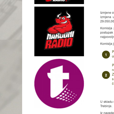
Izmjene o
izmjena 
29.050,00
Komisija 
postupak
najpovolj
Komisija 
P
o
P
n
Z
s
č
U skladu 
Trebinje.
Iz navede