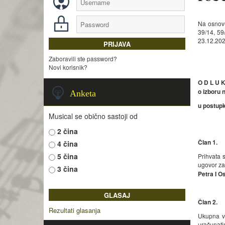
Na osnovu
39/14, 59
23.12.202
Zaboravili ste password?
Novi korisnik?
O D L U 
o izboru
n
Anketa
u postup
Musical se obično sastoji od
2 čina
Član 1.
4 čina
5 čina
Prihvata 
ugovor za
3 čina
Petra I O
Član 2.
Rezultati glasanja
Ukupna vr
uračunati