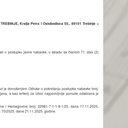
 TREBINJE
, Kralja Petra I Oslobodioca 55., 89101 Trebinje
u
ali u postupku javne nabavke, u skladu sa članom 71. stav (2)
ut je donošenjem Odluke o pokretanju postupka nabavke broj:
va, a kao kriterij za izbor najpovoljnije ponude odabrana je
sne i Hercegovine broj: 32981-7-1-1-8-1/25. dana 17.11.2025.
: 70/2025. dana 21.11.2025. godine.