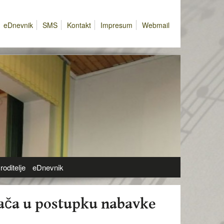
eDnevnik
SMS
Kontakt
Impresum
Webmail
roditelje
eDnevnik
đača u postupku nabavke