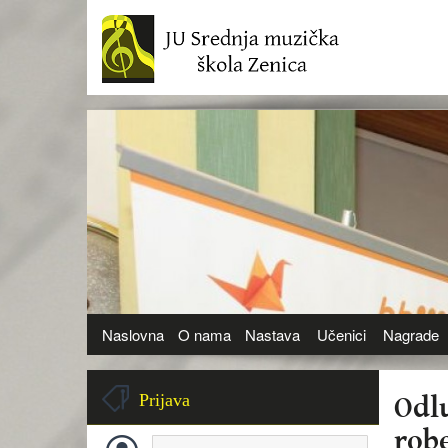
Naslovna
O nama
Nastava
Učenici
Nagrade
Odl
Prijava
rob