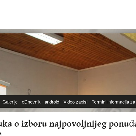
Galerije
eDnevnik - android
Video zapisi
Termini informacija za 
uka o izboru najpovoljnijeg ponu
e