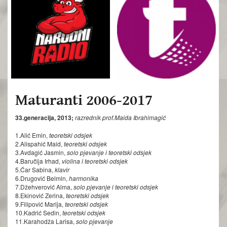
Maturanti 2006-2017
33.generacija, 2013;
razrednik prof.Maida Ibrahimagić
1.Alić Emin,
teoretski odsjek
2.Alispahić Maid,
teoretski odsjek
3.Avdagić Jasmin,
solo pjevanje i teoretski odsjek
4.Baručija Irhad,
violina i teoretski odsjek
5.Ćar Sabina,
klavir
6.Drugović Belmin,
harmonika
7.Džehverović Alma,
solo pjevanje i teoretski odsjek
8.Ekinović Zerina,
teoretski odsjek
9.Filipović Marija,
teoretski odsjek
10.Kadrić Sedin,
teoretski odsjek
11.Karahodža Larisa,
solo pjevanje