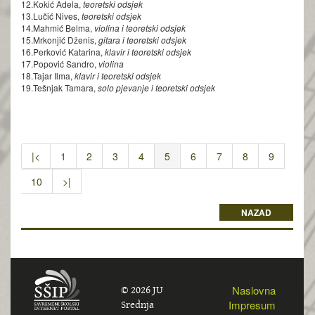
12.Kokić Adela,
teoretski odsjek
13.Lučić Nives,
teoretski odsjek
14.Mahmić Belma,
violina i teoretski odsjek
15.Mrkonjić Dženis,
gitara i teoretski odsjek
16.Perković Katarina,
klavir i teoretski odsjek
17.Popović Sandro,
violina
18.Tajar Ilma,
klavir i teoretski odsjek
19.Tešnjak Tamara,
solo pjevanje i teoretski odsjek
|<
1
2
3
4
5
6
7
8
9
10
>|
NAZAD
© 2026 JU
Naslovna
Srednja
Impresum