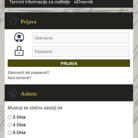
Termini informacija za roditelje
eDnevnik
Prijava
Zaboravili ste password?
Novi korisnik?
Anketa
Musical se obično sastoji od
2 čina
4 čina
5 čina