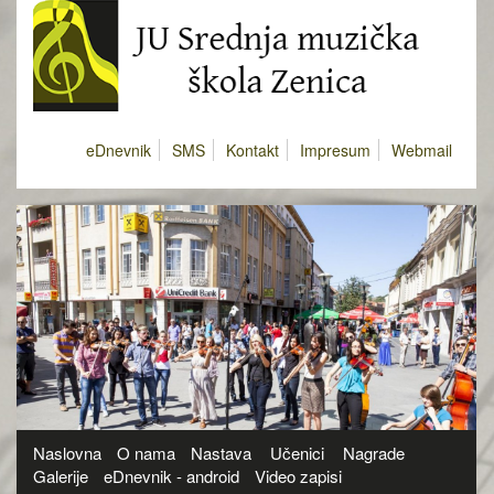
eDnevnik
SMS
Kontakt
Impresum
Webmail
Naslovna
O nama
Nastava
Učenici
Nagrade
Galerije
eDnevnik - android
Video zapisi