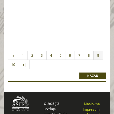
|<
1
2
3
4
5
6
7
8
9
10
>|
NAZAD
© 2026 JU
Naslovna
Srednja
Impresum