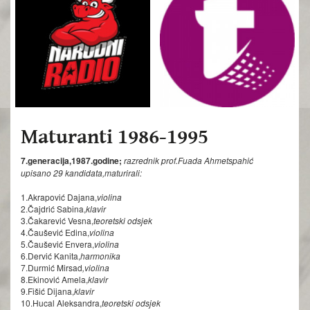
Maturanti 1986-1995
7.generacija,1987.godine;
razrednik prof.Fuada Ahmetspahić
upisano 29 kandidata,maturirali:
1.Akrapović Dajana,
violina
2.Čajdrić Sabina,
klavir
3.Čakarević Vesna,
teoretski odsjek
4.Čaušević Edina,
violina
5.Čaušević Envera,
violina
6.Dervić Kanita,
harmonika
7.Durmić Mirsad
,violina
8.Ekinović Amela,
klavir
9.Fišić Dijana,
klavir
10.Hucal Aleksandra,
teoretski odsjek