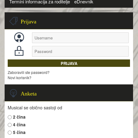
Termini informacija za roditelje
eDnevnik
Prijava
Zaboravili ste password?
Novi korisnik?
Anketa
Musical se obično sastoji od
2 čina
4 čina
5 čina