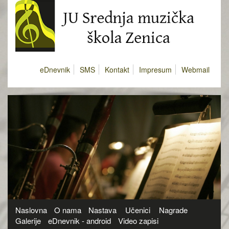
eDnevnik
SMS
Kontakt
Impresum
Webmail
Naslovna
O nama
Nastava
Učenici
Nagrade
Galerije
eDnevnik - android
Video zapisi