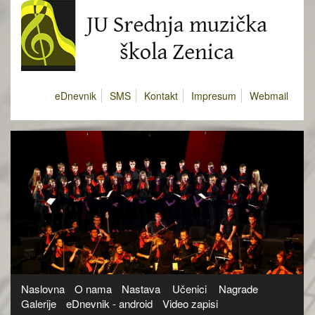
eDnevnik
SMS
Kontakt
Impresum
Webmail
Naslovna
O nama
Nastava
Učenici
Nagrade
Galerije
eDnevnik - android
Video zapisi