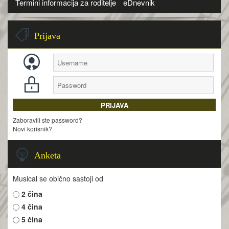
Termini informacija za roditelje
eDnevnik
Prijava
Zaboravili ste password?
Novi korisnik?
Anketa
Musical se obično sastoji od
2 čina
4 čina
5 čina