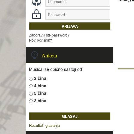
Zaboravili ste password?
Novi korisnik?
Anketa
Musical se obično sastoji od
2 čina
4 čina
5 čina
3 čina
Rezultati glasanja