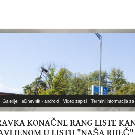
Galerije
eDnevnik - android
Video zapisi
Termini informacija za 
RAVKA KONAČNE RANG LISTE KA
AVLJENOM U LISTU "NAŠA RIJEČ" O