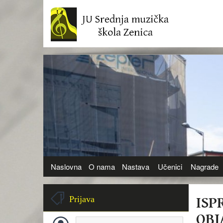
Naslovna
O nama
Nastava
Učenici
Nagrade
ISP
Prijava
OBJ