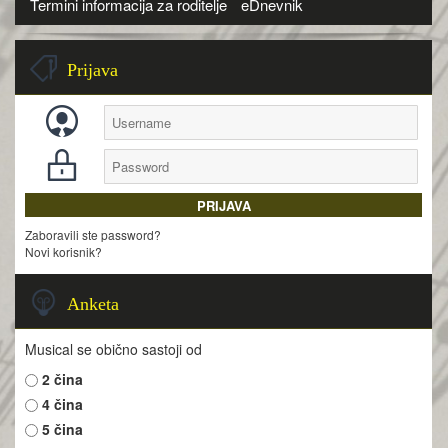
Termini informacija za roditelje
eDnevnik
Prijava
Zaboravili ste password?
Novi korisnik?
Anketa
Musical se obično sastoji od
2 čina
4 čina
5 čina