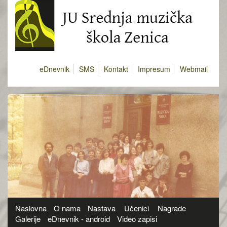
eDnevnik
SMS
Kontakt
Impresum
Webmail
Naslovna
O nama
Nastava
Učenici
Nagrade
Galerije
eDnevnik - android
Video zapisi